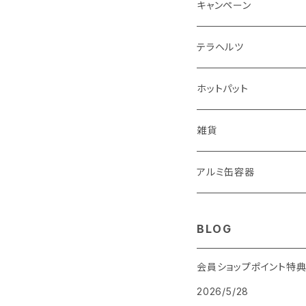
ジュエルスキンメディテー
キャンペーン
定期便
クレンジング
テラヘルツ
Tシャツ
スティック
ホットパット
メディテーショn
羽根型
ストーンホットパット
雑貨
メディテーションchair
ロング
ハーバルホットパット
アルミ缶容器
ウェーブ
BLOG
円盤
会員ショップポイント特
2026/5/28
雫